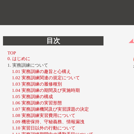
目次
TOP
0. はじめに
1. 実務訓練について
1.01 実務訓練の趣旨と心構え
1.02 実務訓練関連の規定について
1.03 実務訓練の履修種別
1.04 実務訓練の期間及び実施時期
1.05 実務訓練の構成
1.06 実務訓練の実習形態
1.07 実務訓練機関及び実習課題の決定
1.08 実務訓練実習費用について
1.09 機密保持、守秘義務、情報漏洩
1.10 実習日以外の行動について