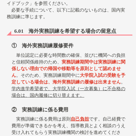
イドブック」を参照ください。
必要な手続について、以下に記載のないものは、国内実
務訓練に準じます。
6.01 海外実務訓練を希望する場合の留意点
① 海外実務訓練履修要件
単位認定に必要な時間数の確保、並びに機関への負担
と信頼関係維持のため、
実務訓練期間中は実務訓練に関
係しない理由での帰国や移動等を原則として認めませ
ん
。そのため、実務訓練期間中に
大学院入試の受験を予
定している場合は、海外実務訓練の履修は出来ません
。
学内進学希望者で、大学院入試（一次募集）に不合格の
場合は、国内履修に切り替えます。
② 実務訓練に係る費用
実務訓練に係る費用は原則
自己負担
です。自己経費で
費用が準備できるかを考え、指導教員とよく相談のうえ
受け入れてもらう実務訓練機関の検討を進めてくださ