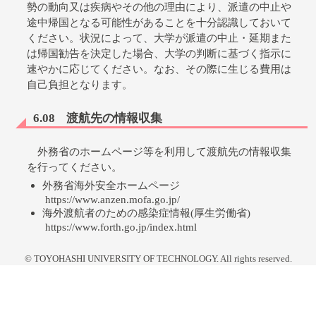
勢の動向又は疾病やその他の理由により、派遣の中止や
途中帰国となる可能性があることを十分認識しておいて
ください。状況によって、大学が派遣の中止・延期また
は帰国勧告を決定した場合、大学の判断に基づく指示に
速やかに応じてください。なお、その際に生じる費用は
自己負担となります。
6.08 渡航先の情報収集
外務省のホームページ等を利用して渡航先の情報収集
を行ってください。
外務省海外安全ホームページ
https://www.anzen.mofa.go.jp/
海外渡航者のための感染症情報(厚生労働省)
https://www.forth.go.jp/index.html
6.09 その他
© TOYOHASHI UNIVERSITY OF TECHNOLOGY. All rights reserved.
海外実務訓練に関して、保証人(保護者)の承諾を得て
いること。また、渡航中の日程・連絡先を必ず指導教