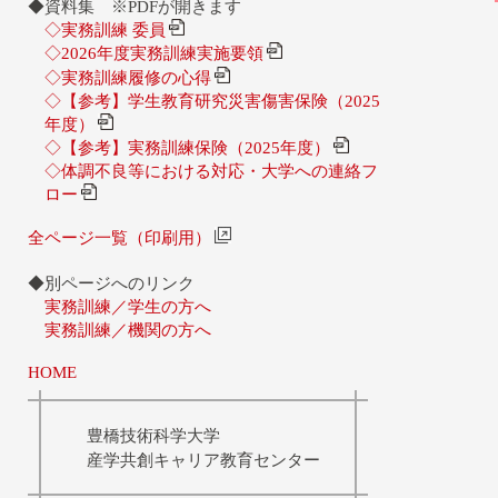
◆資料集 ※PDFが開きます
◇実務訓練 委員
◇2026年度実務訓練実施要領
◇実務訓練履修の心得
◇【参考】学生教育研究災害傷害保険（2025
年度）
◇【参考】実務訓練保険（2025年度）
◇体調不良等における対応・大学への連絡フ
ロー
全ページ一覧（印刷用）
◆別ページへのリンク
実務訓練／学生の方へ
実務訓練／機関の方へ
HOME
豊橋技術科学大学
産学共創キャリア教育センター