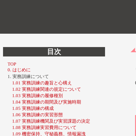
目次
TOP
0. はじめに
1. 実務訓練について
1.01 実務訓練の趣旨と心構え
1.02 実務訓練関連の規定について
1.03 実務訓練の履修種別
1.04 実務訓練の期間及び実施時期
1.05 実務訓練の構成
1.06 実務訓練の実習形態
1.07 実務訓練機関及び実習課題の決定
1.08 実務訓練実習費用について
1.09 機密保持、守秘義務、情報漏洩